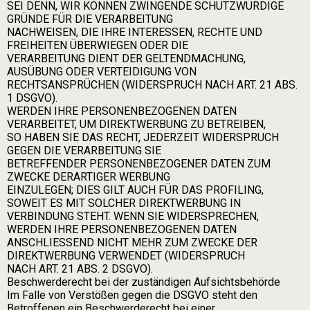
SEI DENN, WIR KÖNNEN ZWINGENDE SCHUTZWÜRDIGE
GRÜNDE FÜR DIE VERARBEITUNG
NACHWEISEN, DIE IHRE INTERESSEN, RECHTE UND
FREIHEITEN ÜBERWIEGEN ODER DIE
VERARBEITUNG DIENT DER GELTENDMACHUNG,
AUSÜBUNG ODER VERTEIDIGUNG VON
RECHTSANSPRÜCHEN (WIDERSPRUCH NACH ART. 21 ABS.
1 DSGVO).
WERDEN IHRE PERSONENBEZOGENEN DATEN
VERARBEITET, UM DIREKTWERBUNG ZU BETREIBEN,
SO HABEN SIE DAS RECHT, JEDERZEIT WIDERSPRUCH
GEGEN DIE VERARBEITUNG SIE
BETREFFENDER PERSONENBEZOGENER DATEN ZUM
ZWECKE DERARTIGER WERBUNG
EINZULEGEN; DIES GILT AUCH FÜR DAS PROFILING,
SOWEIT ES MIT SOLCHER DIREKTWERBUNG IN
VERBINDUNG STEHT. WENN SIE WIDERSPRECHEN,
WERDEN IHRE PERSONENBEZOGENEN DATEN
ANSCHLIESSEND NICHT MEHR ZUM ZWECKE DER
DIREKTWERBUNG VERWENDET (WIDERSPRUCH
NACH ART. 21 ABS. 2 DSGVO).
Beschwerderecht bei der zuständigen Aufsichtsbehörde
Im Falle von Verstößen gegen die DSGVO steht den
Betroffenen ein Beschwerderecht bei einer